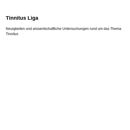
Tinnitus Liga
Neuigkeiten und wissentschaftliche Untersuchungen rund um das Thema
Tinnitus
Anröchte Erwitte Soest Lippstadt
Augenoptiker Augenoptik Optik Optiker Brille
Hörakustiker Akustik Akustiker Hörgeräte